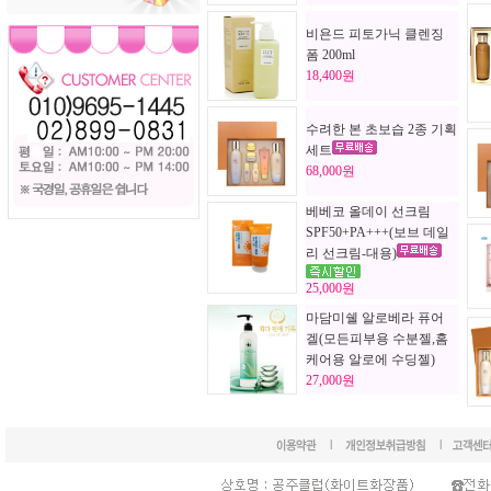
비욘드 피토가닉 클렌징
폼 200ml
18,400원
수려한 본 초보습 2종 기획
세트
68,000원
베베코 올데이 선크림
SPF50+PA+++(보브 데일
리 선크림-대용)
25,000원
마담미쉘 알로베라 퓨어
겔(모든피부용 수분젤,홈
케어용 알로에 수딩젤)
27,000원