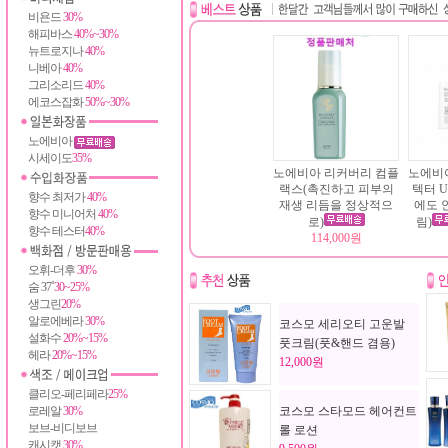
비욘드
30%
해피바스
40%~30%
뉴트로지나
40%
니베아
40%
그리소리드
40%
에코스잡화
50%~30%
노에비아
시세이도
35%
노에비아 리커버리 컴플
노에비
랙스(촉진하고 피부의
텍터 U
향수 최저가
40%
재생 리듬을 정상적으
에도 
향수 미니어처
40%
로)
림)
향수 테스터
40%
114,000원
오휘-더후
30%
숨 37˚
30~25%
생그린
20%
알로에베라
30%
코스모 세리오티 고운발
설화수
20%~15%
풋크림(풋&핸드 겸용)
헤라
20%~15%
12,000원
클리오-페리페라
25%
로레알
30%
코스모 스타모드 헤어컨트
보브-비디보브
롤 로션
캐시캣
30%