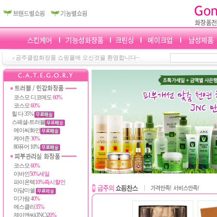
공주클럽화장품 쇼핑몰에 오신것을 환영합니다~.
코스모 디코메도
60%
코스모
60%
힐 다 35%
스페셜-트러블
에이씨화인
케어존
30%
80퓨어 10%
코스모
60%
이바인
50%세일
파이온텍
10%즉시할인
마담미쉘
미가람
40%
에스클라
35%
제이앤씨(JNC)
20%