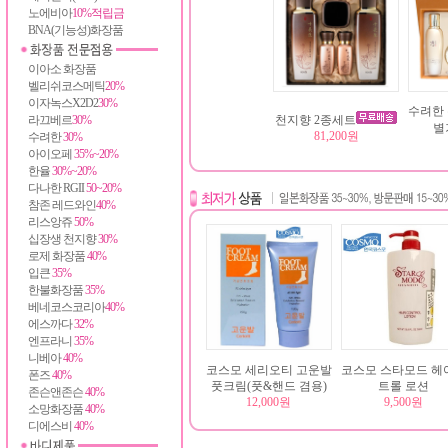
노에비아
10%적립금
BNA(기능성)화장품
이아소 화장품
벨리쉬코스메틱
20%
이자녹스X2D2
30%
수려한 
라끄베르
30%
천지향 2종세트
별
81,200원
수려한
30%
아이오페
35%~20%
한율
30%~20%
다나한 RGII
50~20%
참존 레드와인
40%
리스앙쥬
50%
십장생 천지향
30%
로제 화장품
40%
입큰
35%
한불화장품
35%
베네코스코리아
40%
에스까다
32%
엔프라니
35%
니베아
40%
코스모 세리오티 고운발
코스모 스타모드 헤
폰즈
40%
풋크림(풋&핸드 겸용)
트롤 로션
존슨앤존슨
40%
12,000원
9,500원
소망화장품
40%
디에스비
40%