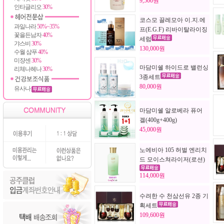
9,500원
인타글리오
30%
코스모 끌레모아 이.지.에
과일나라
50%~35%
프(E.G.F) 리바이탈라이징
꽃을든남자
40%
세럼
갸스비
30%
130,000원
수월 샴푸
40%
미쟝센
30%
마담미쉘 하이드로 밸런싱
리체나헤나
30%
3종세트
80,000원
유사나
마담미쉘 알로베라 퓨어
겔(400g+400g)
45,000원
노에비아 105 허벌 엔리치
드 모이스쳐라이저(로션)
114,000원
수려한 수 천삼선유 2종 기
획세트
109,600원