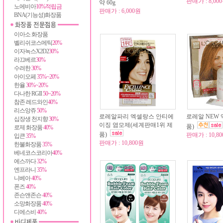
판매가 : 8,00
약 60g
노에비아
10%적립금
판매가 : 6,000원
BNA(기능성)화장품
이아소 화장품
벨리쉬코스메틱
20%
이자녹스X2D2
30%
라끄베르
30%
수려한
30%
아이오페
35%~20%
한율
30%~20%
다나한 RGII
50~20%
참존 레드와인
40%
리스앙쥬
50%
로레알파리 엑셀랑스 안티에
로레알 NEW 
십장생 천지향
30%
이징 염모제(세계판매1위 제
품)
로제 화장품
40%
품)
판매가 : 10,8
입큰
35%
판매가 : 10,800원
한불화장품
35%
베네코스코리아
40%
에스까다
32%
엔프라니
35%
니베아
40%
폰즈
40%
존슨앤존슨
40%
소망화장품
40%
디에스비
40%