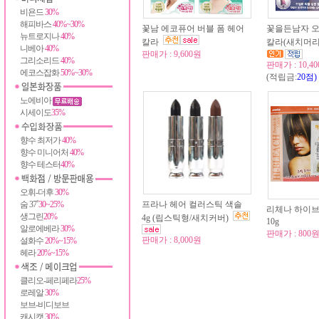
비욘드
30%
해피바스
40%~30%
꽃남 에코퓨어 버블 폼 헤어
꽃을든남자 
뉴트로지나
40%
칼라
칼라(새치머리
니베아
40%
판매가 : 9,600원
그리소리드
40%
판매가 : 10,4
에코스잡화
50%~30%
(적립금:
20점)
노에비아
시세이도
35%
향수 최저가
40%
향수 미니어처
40%
향수 테스터
40%
오휘-더후
30%
숨 37˚
30~25%
프라나 헤어 컬러스틱 색솔
리체나 하이
생그린
20%
4g (립스틱형/새치커버)
10g
알로에베라
30%
판매가 : 800
판매가 : 8,000원
설화수
20%~15%
헤라
20%~15%
클리오-페리페라
25%
로레알
30%
보브-비디보브
캐시캣
30%