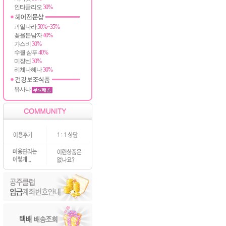
인타글리오
30%
과일나라
50%~35%
꽃을든남자
40%
갸스비
30%
수월 샴푸
40%
미쟝센
30%
리체나헤나
30%
유사나