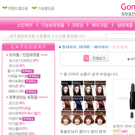
공주클럽화장품 쇼핑몰에 오신것을 환영합니다~.
♣ 현재위치 :
HOME
>
헤어케어
>
염색/탈색
브
▶
코스모 디코메도
60%
코스모
60%
힐 다 35%
총
15
개의 상품이 검색 되었습니다.
스페셜-트러블
에이씨화인
케어존
30%
80퓨어 10%
코스모
60%
이바인
50%세일
파이온텍
10%즉시할인
마담미쉘
미가람
40%
브릿지 커버 스
에스클라
35%
꽃을든남자 클리닉 칼라 염색
제이앤씨(JNC)
20%