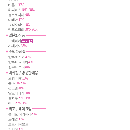
비욘드
30%
해피바스
40%~30%
뉴트로지나
40%
니베아
40%
그리소리드
40%
에코스잡화
50%~30%
노에비아
시세이도
35%
향수 최저가
40%
향수 미니어처
40%
향수 테스터
40%
오휘-더후
30%
숨 37˚
30~25%
생그린
20%
알로에베라
30%
설화수
20%~15%
헤라
20%~15%
클리오-페리페라
25%
로레알
30%
보브-비디보브
캐시캣
30%