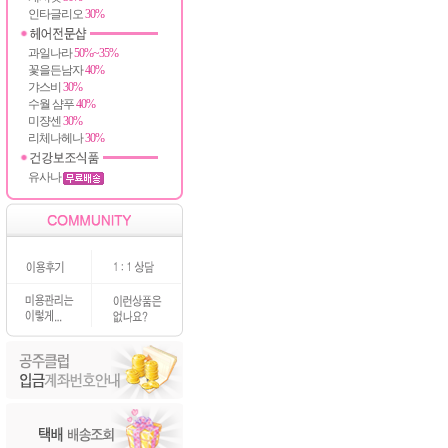
인타글리오
30%
과일나라
50%~35%
꽃을든남자
40%
갸스비
30%
수월 샴푸
40%
미쟝센
30%
리체나헤나
30%
유사나