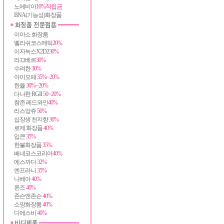
노에비아
10%적립금
BNA(기능성)화장품
이아소 화장품
벨리쉬코스메틱
20%
이자녹스X2D2
30%
라끄베르
30%
수려한
30%
아이오페
35%~20%
한율
30%~20%
다나한 RGII
50~20%
참존 레드와인
40%
리스앙쥬
50%
십장생 천지향
30%
로제 화장품
40%
입큰
35%
한불화장품
35%
베네코스코리아
40%
에스까다
32%
엔프라니
35%
니베아
40%
폰즈
40%
존슨앤존슨
40%
소망화장품
40%
디에스비
40%