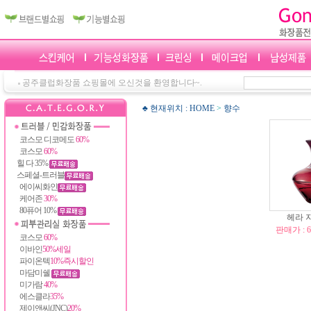
공주클럽화장품 쇼핑몰에 오신것을 환영합니다~.
♣ 현재위치 :
HOME
>
향수
코스모 디코메도
60%
코스모
60%
힐 다 35%
스페셜-트러블
에이씨화인
케어존
30%
80퓨어 10%
헤라 
판매가 : 6
코스모
60%
이바인
50%세일
파이온텍
10%즉시할인
마담미쉘
미가람
40%
에스클라
35%
제이앤씨(JNC)
20%